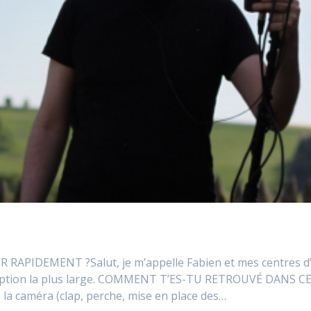
PIDEMENT ?Salut, je m’appelle Fabien et mes centres d’int
cception la plus large. COMMENT T’ES-TU RETROUVÉ DANS C
 la caméra (clap, perche, mise en place des…