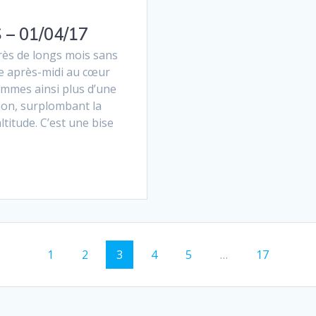
– 01/04/17
s de longs mois sans
e après-midi au cœur
ommes ainsi plus d’une
onon, surplombant la
ltitude. C’est une bise
Seite
Seite
Seite
Seite
Seite
Seite
1
2
3
4
5
…
17