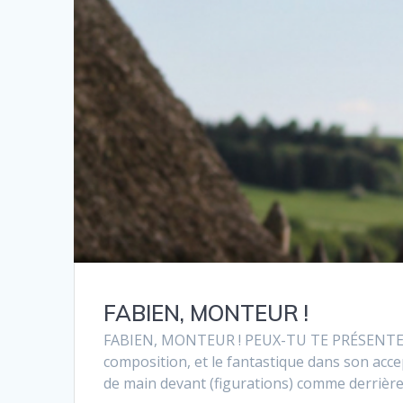
FABIEN, MONTEUR !
FABIEN, MONTEUR ! PEUX-TU TE PRÉSENTER RA
composition, et le fantastique dans son a
de main devant (figurations) comme derrière