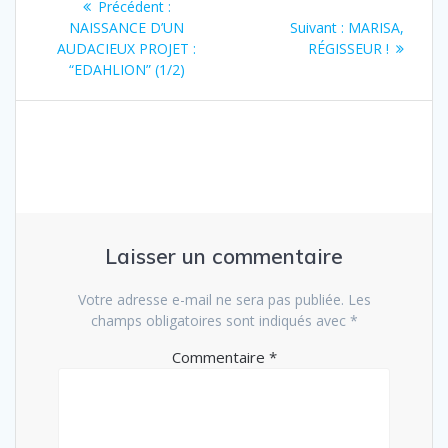
Article
Précédent :
de
précédent
Article
NAISSANCE D’UN
Suivant :
MARISA,
:
suivant
AUDACIEUX PROJET :
RÉGISSEUR !
l’article
:
“EDAHLION” (1/2)
Laisser un commentaire
Votre adresse e-mail ne sera pas publiée.
Les
champs obligatoires sont indiqués avec
*
Commentaire
*