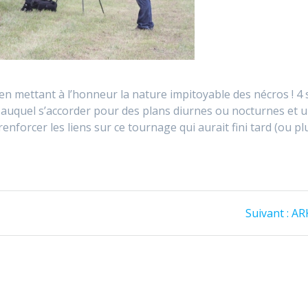
 mettant à l’honneur la nature impitoyable des nécros ! 4 s
l auquel s’accorder pour des plans diurnes ou nocturnes et u
nforcer les liens sur ce tournage qui aurait fini tard (ou pl
Art
Suivant :
AR
sui
: