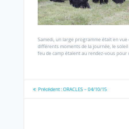
Samedi, un large programme était en vue en
différents moments de la journée, le solei
feu de camp étaient au rendez-vous pour re
Navigation
Article
Précédent :
ORACLES – 04/10/15
précédent
de
:
l’article