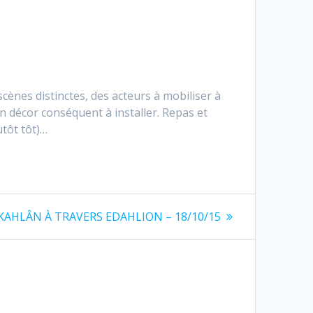
cènes distinctes, des acteurs à mobiliser à
n décor conséquent à installer. Repas et
utôt tôt)…
icle
KAHLÂN À TRAVERS EDAHLION – 18/10/15
vant